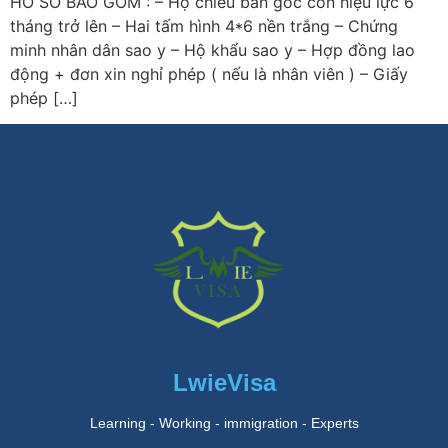
HỒ SƠ BAO GỒM : – Hộ chiếu bản gốc còn hiệu lực 6
tháng trở lên – Hai tấm hình 4*6 nền trắng – Chứng
minh nhân dân sao y – Hộ khẩu sao y – Hợp đồng lao
động + đơn xin nghỉ phép ( nếu là nhân viên ) – Giấy
phép […]
LwieVisa
Learning - Working - immigration - Experts